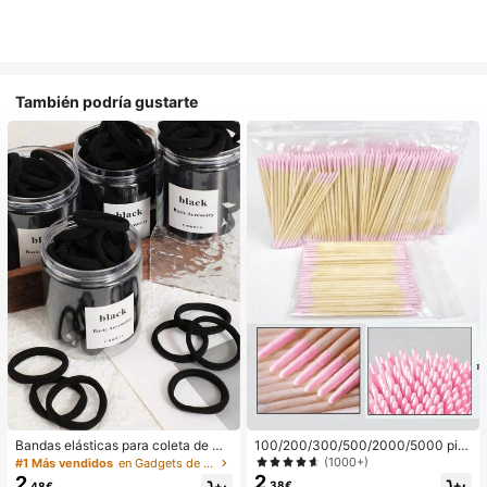
También podría gustarte
Bandas elásticas para coleta de mu
100/200/300/500/2000/5000 pie
jer, bandas para el cabello, accesori
zas/20 piezas Palitos aplicadores d
(1000+)
#1 Más vendidos
en Gadgets de baño favoritos de los clientes Apara
os para el cabello, bandas deportiv
e esmalte de uñas de doble extrem
2
2
,38€
,48€