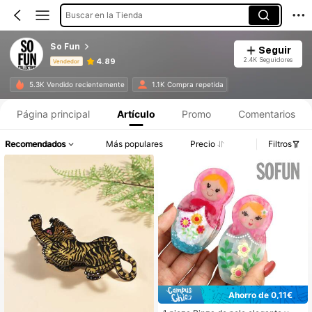
Buscar en la Tienda
So Fun
Seguir
2.4K Seguidores
4.89
Vendedor
Información del producto: Divulgación de precios, detalles de ventas y existencias.
5.3K Vendido recientemente
1.1K Compra repetida
Página principal
Artículo
Promo
Comentarios
Recomendados
Más populares
Precio
Filtros
Ahorro de 0,11€