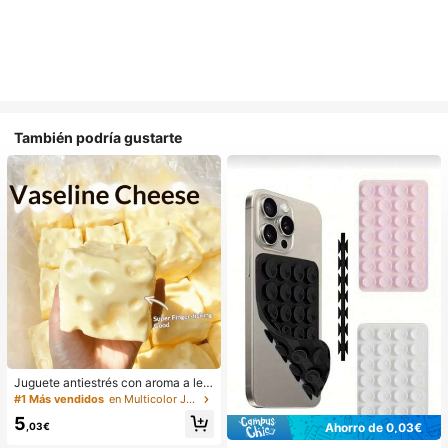
También podría gustarte
Juguete antiestrés con aroma a lec
he dulce de TPR suave y esponjoso
#1 Más vendidos
en Multicolor Juguetes para apretar para adolescen
con forma de dumpling, adorno dive
5
rtido y lindo de 5 cm para apretar, re
,03€
Ahorro de 0,03€
galo práctico y de moda, adecuado