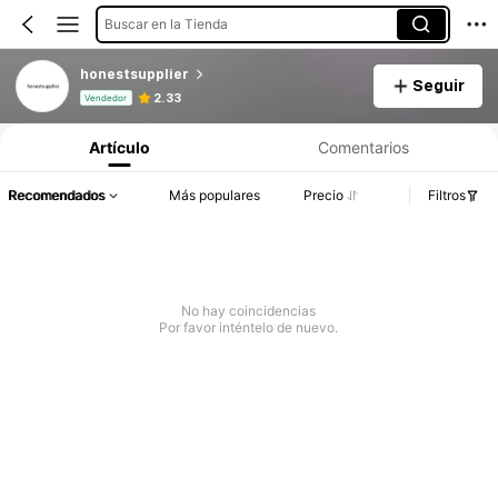
Buscar en la Tienda
honestsupplier
Seguir
Información del producto: Divulgación de precios, detalles de ventas y existencias.
2.33
Vendedor
Artículo
Comentarios
Recomendados
Más populares
Precio
Filtros
No hay coincidencias
Por favor inténtelo de nuevo.