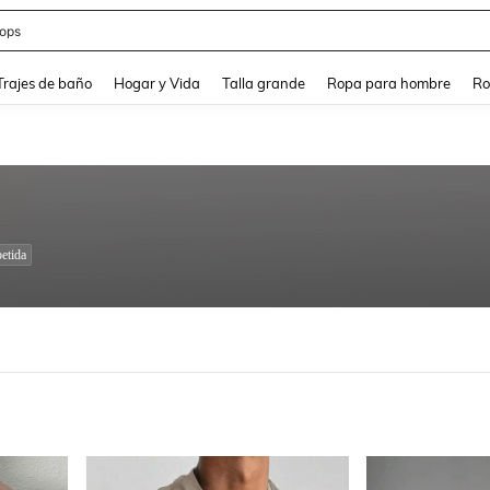
ops
and down arrow keys to navigate search Búsqueda Reciente and Buscar y Encontr
Trajes de baño
Hogar y Vida
Talla grande
Ropa para hombre
Ro
etida