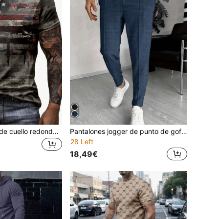
Camiseta casual de cuello redondo de manga corta, ligera y transpirable con estampado de bandera americana para hombre
Pantalones jogger de punto de gofre para hombres - Tela elástica, cintura con cordón, pantalones de chándal casuales, elegantes y cómodos, esenciales para el otoño
28 Left
18,49€