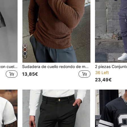
4
Camiseta de manga corta con cuello redondo y estampado de color contrastante para hombre, para verano, emo, otoño
Sudadera de cuello redondo de manga larga con textura acanalada, clásica para hombres, para el otoño
36 Left
13,85€
23,49€