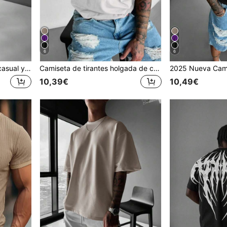
6
6
Camiseta de manga corta casual y suelta de cuello redondo de unicolor para hombres, uso diario para el verano
Camiseta de tirantes holgada de cuello redondo informal, moda urbana y estilo hip hop para hombre, nuevo lanzamiento 2025
10,39€
10,49€