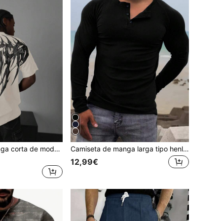
Camiseta de manga corta de moda de calle alta con estampado de patrones oscuros, de corte holgado y versátil para hombre
Camiseta de manga larga tipo henley de uso diario casual para hombres, cómoda y suave, versátil para todas las estaciones, para el otoño
12,99€