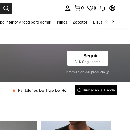
0
0
ar. Press Enter to select.
pa interior y ropa para dormir
Niños
Zapatos
Bisutería Y Accesorio
Seguir
8.1K Seguidores
Información del producto
Conjuntos De Camiseta Para Hombre
Pantalones Para Hombre
Camisetas Sin Mangas Para Hombre
Pantalones De Traje De Hombre
Camisetas De Hombre
Buscar en la Tienda