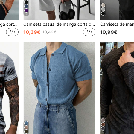
7
Camiseta entallada de manga corta con botones de unicolor para hombre, de verano
Camiseta casual de manga corta de cuello redondo y unicolor, holgada para hombre, para uso diario en verano
10,39€
10,99€
10,49€
4