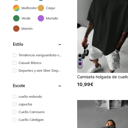
Multicolor
Caqui
Verde
Morado
Marrón
Estilo
Tendencia vanguardista-ca
sual de calle
Casual-Básico
7
Deportes y aire libre-Depor
tes y ocio
10,99€
Escote
cuello redondo
capucha
Cuello Camisero
Cuello Cárdigan