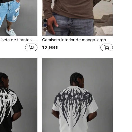
2025 Nueva Camiseta de tirantes ancha de unicolor de verano para hombre, cuello redondo, sin mangas, casual, estilo hip hop
Camiseta interior de manga larga con cuello henley de unicolor casual para hombres, cómoda y suave, versátil para todas las estaciones, otoño
12,99€