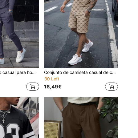
2 piezas Conjunto casual para hombre - Sudadera con capucha de unicolor suave y transpirable y pantalones con cordón, ropa deportiva cómoda adecuada para actividades diarias y uso en otoño
Conjunto de camiseta casual de cuello redondo de manga corta con estampado de letras y pantalones cortos con cordón para hombres
30 Left
16,49€