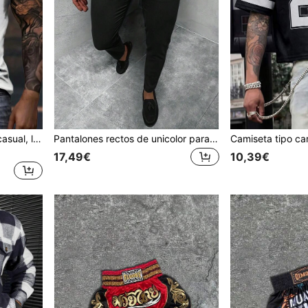
Camiseta de manga corta casual, ligera y transpirable con estampado de león y cruz, para hombre, de verano
Pantalones rectos de unicolor para hombre, estilo de dinero viejo, para el otoño, para uso casual, de negocios y de viaje
17,49€
10,39€