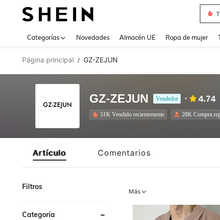
T
Use up 
Categorías
Novedades
Almacén UE
Ropa de mujer
Página principal
GZ-ZEJUN
/
GZ-ZEJUN
4.74
Vendedor
51K Vendido recientemente
28K Compra rep
Artículo
Comentarios
Filtros
Más
Categoría