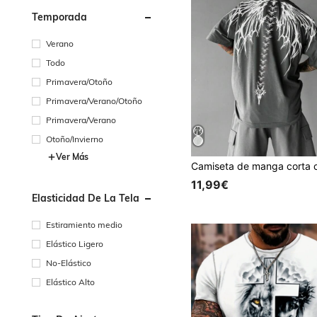
Temporada
Verano
Todo
Primavera/Otoño
Primavera/Verano/Otoño
Primavera/Verano
Otoño/Invierno
Ver Más
11,99€
Elasticidad De La Tela
Estiramiento medio
Elástico Ligero
No-Elástico
Elástico Alto