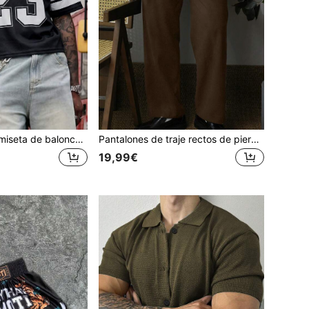
Camiseta tipo camiseta de baloncesto informal de manga corta con estampado de letra a rayas, de malla transpirable para hombres, para primavera/verano 2025
Pantalones de traje rectos de pierna con micropliegues de unicolor para hombre
19,99€