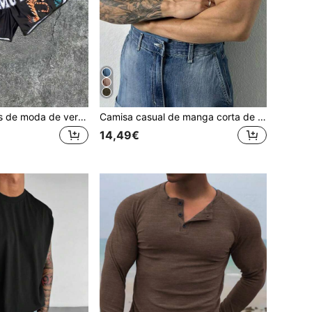
Pantalones cortos de moda de verano para hombres con estampado de letra de tigre
Camisa casual de manga corta de unicolor para hombre, versátil para el transporte primaveral
14,49€