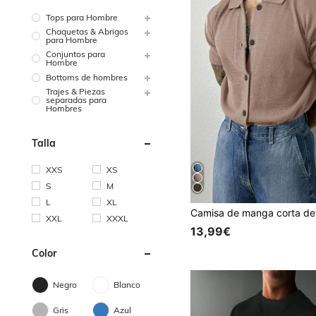
Tops para Hombre
Chaquetas & Abrigos
para Hombre
Conjuntos para
Hombre
Bottoms de hombres
Trajes & Piezas
separadas para
Hombres
Talla
XXS
XS
S
M
L
XL
XXL
XXXL
13,99€
Color
Negro
Blanco
Gris
Azul