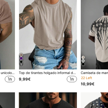
6
Camisa de manga corta de unicolor casual para hombres, versátil para el trabajo diario, primavera
Top de tirantes holgado informal de estilo urbano y hip hop para hombres 2025
22 Left
9,99€
10,99€