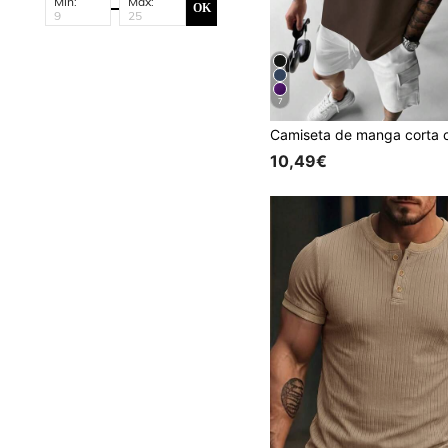
Min:
Max:
OK
7
10,49€