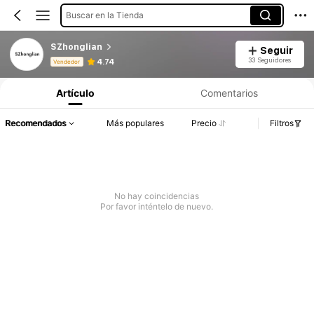
Buscar en la Tienda
SZhonglian
Seguir
Información del producto: Divulgación de precios, detalles de ventas y existencias.
33 Seguidores
4.74
Vendedor
Artículo
Comentarios
Recomendados
Más populares
Precio
Filtros
No hay coincidencias
Por favor inténtelo de nuevo.