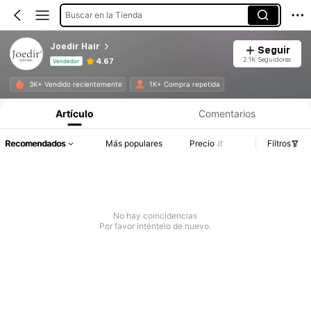
Buscar en la Tienda
Joedir Hair
Seguir
2.1K Seguidores
4.67
Vendedor
Información del producto: Divulgación de precios, detalles de ventas y existencias.
3K+ Vendido recientemente
1K+ Compra repetida
Artículo
Comentarios
Recomendados
Más populares
Precio
Filtros
No hay coincidencias
Por favor inténtelo de nuevo.