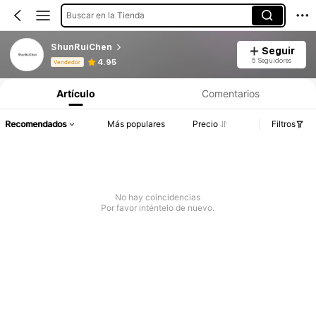
Buscar en la Tienda
ShunRuiChen
Seguir
Información del producto: Divulgación de precios, detalles de ventas y existencias.
5 Seguidores
4.95
Vendedor
Artículo
Comentarios
Recomendados
Más populares
Precio
Filtros
No hay coincidencias
Por favor inténtelo de nuevo.