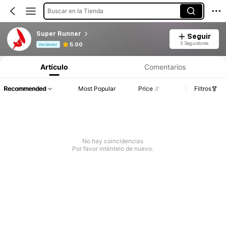
Buscar en la Tienda
Super Runner
Seguir
Información del producto: Divulgación de precios, detalles de ventas y existencias.
3 Seguidores
5.00
Vendedor
Artículo
Comentarios
Recommended
Most Popular
Price
Filtros
No hay coincidencias
Por favor inténtelo de nuevo.