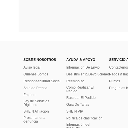
SOBRE NOSOTROS
AYUDA & APOYO
SERVICIO 
Aviso legal
Información De Envío
Contácteno
Quienes Somos
Desistimiento/Devoluciones
Pagos & Im
Responsabilidad Social
Reembolso
Puntos
Cómo Realizar El
Sala de Prensa
Preguntas f
Pedido
Empleo
Rastrear El Pedido
Ley de Servicios
Guía De Tallas
Digitales
SHEIN Afiliación
SHEIN VIP
Presentar una
Política de clasificación
denuncia
​Información del