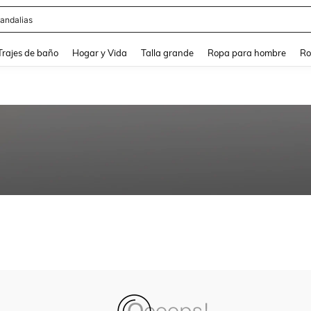
andalias
and down arrow keys to navigate search Búsqueda Reciente and Buscar y Encontr
Trajes de baño
Hogar y Vida
Talla grande
Ropa para hombre
Ro