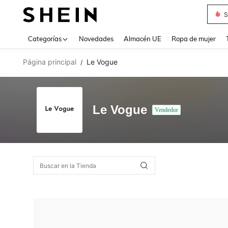
S
Use up 
Categorías
Novedades
Almacén UE
Ropa de mujer
Página principal
Le Vogue
/
Le Vogue
Vendedor