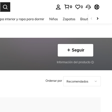
0
0
ar. Press Enter to select.
pa interior y ropa para dormir
Niños
Zapatos
Bisutería Y Accesorio
Seguir
Información del producto
Ordenar por