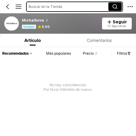
Buscar en la Tienda
Michalkova
Seguir
Información del producto: Divulgación de precios, detalles de ventas y existencias.
12 Seguidores
5.00
Vendedor
Artículo
Comentarios
Recomendados
Más populares
Precio
Filtros
No hay coincidencias
Por favor inténtelo de nuevo.