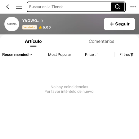
Buscar en la Tienda
YAOWO..
Seguir
Información del producto: Divulgación de precios, detalles de ventas y existencias.
5.00
Vendedor
Artículo
Comentarios
Recommended
Most Popular
Price
Filtros
No hay coincidencias
Por favor inténtelo de nuevo.