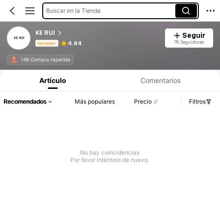
Buscar en la Tienda
KE RUI
Seguir
76 Seguidores
4.84
Vendedor
Información del producto: Divulgación de precios, detalles de ventas y existencias.
149 Compra repetida
Artículo
Comentarios
Recomendados
Más populares
Precio
Filtros
No hay coincidencias
Por favor inténtelo de nuevo.