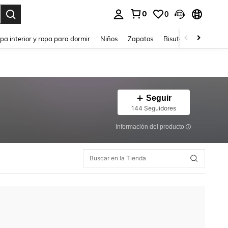
0
0
ar. Press Enter to select.
pa interior y ropa para dormir
Niños
Zapatos
Bisutería Y Accesorio
Seguir
144 Seguidores
Información del producto