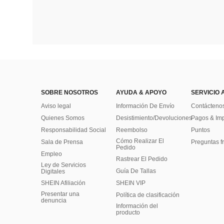
SOBRE NOSOTROS
AYUDA & APOYO
SERVICIO 
Aviso legal
Información De Envío
Contácteno
Quienes Somos
Desistimiento/Devoluciones
Pagos & Im
Responsabilidad Social
Reembolso
Puntos
Cómo Realizar El
Sala de Prensa
Preguntas f
Pedido
Empleo
Rastrear El Pedido
Ley de Servicios
Guía De Tallas
Digitales
SHEIN Afiliación
SHEIN VIP
Presentar una
Política de clasificación
denuncia
​Información del
producto