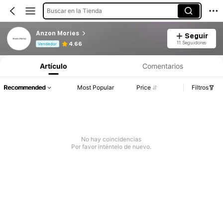
Buscar en la Tienda
Anzon Mories
Seguir
Información del producto: Divulgación de precios, detalles de ventas y existencias.
11 Seguidores
4.66
Vendedor
Artículo
Comentarios
Recommended
Most Popular
Price
Filtros
No hay coincidencias
Por favor inténtelo de nuevo.