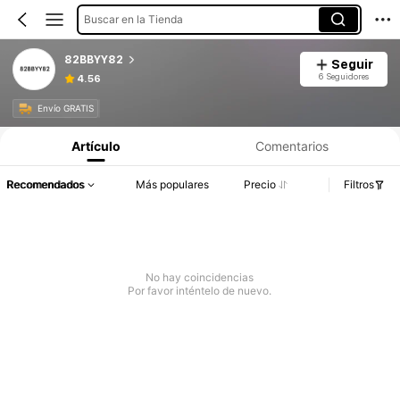
Buscar en la Tienda
82BBYY82
Seguir
6 Seguidores
4.56
Información del producto: Divulgación de precios, detalles de ventas y existencias.
Envío GRATIS
Artículo
Comentarios
Recomendados
Más populares
Precio
Filtros
No hay coincidencias
Por favor inténtelo de nuevo.