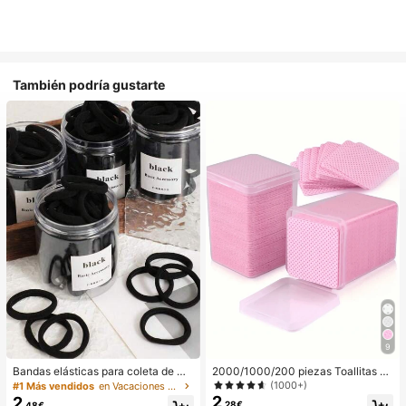
También podría gustarte
9
Bandas elásticas para coleta de mu
2000/1000/200 piezas Toallitas de
jer, bandas para el cabello, accesori
limpieza de uñas - Almohadillas pro
(1000+)
#1 Más vendidos
en Vacaciones Aparatos de baño
os para el cabello, bandas deportiv
fesionales sin pelusa para quitar es
2
2
,28€
,48€