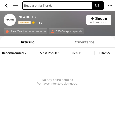
Buscar en la Tienda
NEWORD
Seguir
416 Seguidores
4.89
Vendedor
Información del producto: Divulgación de precios, detalles de ventas y existencias.
2.4K Vendido recientemente
699 Compra repetida
Artículo
Comentarios
Recommended
Most Popular
Price
Filtros
No hay coincidencias
Por favor inténtelo de nuevo.