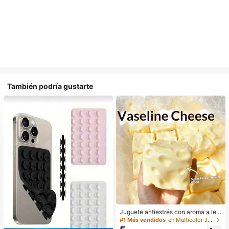
También podría gustarte
Juguete antiestrés con aroma a lec
he dulce de TPR suave y esponjoso
#1 Más vendidos
en Multicolor Juguetes para apretar para adolescen
con forma de dumpling, adorno dive