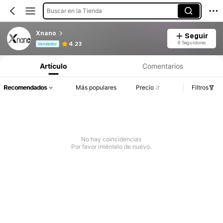
Buscar en la Tienda
Xnano
Seguir
Información del producto: Divulgación de precios, detalles de ventas y existencias.
8 Seguidores
4.23
Vendedor
Artículo
Comentarios
Recomendados
Más populares
Precio
Filtros
No hay coincidencias
Por favor inténtelo de nuevo.