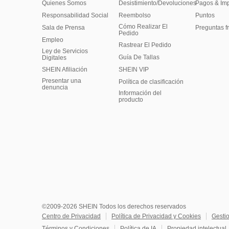
Quienes Somos
Desistimiento/Devoluciones
Pagos & Im
Responsabilidad Social
Reembolso
Puntos
Cómo Realizar El
Sala de Prensa
Preguntas f
Pedido
Empleo
Rastrear El Pedido
Ley de Servicios
Guía De Tallas
Digitales
SHEIN Afiliación
SHEIN VIP
Presentar una
Política de clasificación
denuncia
​Información del
producto
©2009-2026 SHEIN Todos los derechos reservados
Centro de Privacidad
Política de Privacidad y Cookies
Gesti
Términos y Condiciones
Política de IA
Propiedad intelectual