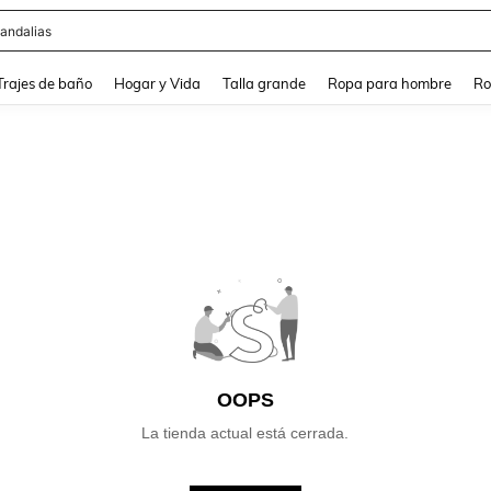
andalias
and down arrow keys to navigate search Búsqueda Reciente and Buscar y Encontr
Trajes de baño
Hogar y Vida
Talla grande
Ropa para hombre
Ro
OOPS
La tienda actual está cerrada.