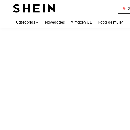
S
Use up 
Categorías
Novedades
Almacén UE
Ropa de mujer