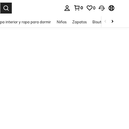
0
0
ar. Press Enter to select.
pa interior y ropa para dormir
Niños
Zapatos
Bisutería Y Accesorio