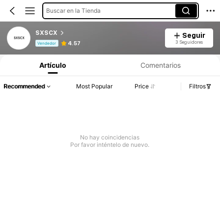
Buscar en la Tienda
SXSCX
Seguir
Información del producto: Divulgación de precios, detalles de ventas y existencias.
3 Seguidores
4.57
Vendedor
Artículo
Comentarios
Recommended
Most Popular
Price
Filtros
No hay coincidencias
Por favor inténtelo de nuevo.