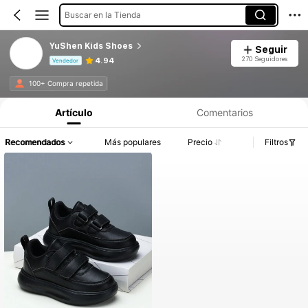
Buscar en la Tienda
YuShen Kids Shoes
Seguir
270 Seguidores
4.94
Vendedor
Información del producto: Divulgación de precios, detalles de ventas y existencias.
100+ Compra repetida
Artículo
Comentarios
Recomendados
Más populares
Precio
Filtros