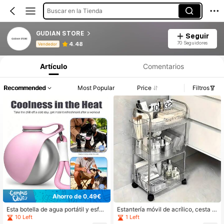
Buscar en la Tienda
GUDIAN STORE
Seguir
Información del producto: Divulgación de precios, detalles de ventas y existencias.
70 Seguidores
4.48
Vendedor
Artículo
Comentarios
Recommended
Most Popular
Price
Filtros
Ahorro de 0,49€
Esta botella de agua portátil y esféri
Estantería móvil de acrílico, cesta m
ca de color azul presenta un diseño
ultiusos para snacks/frutas/verdura
10 Left
1 Left
transparente y a prueba de caídas c
s, estantería de cocina móvil