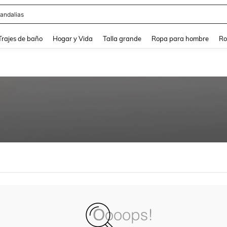
andalias
and down arrow keys to navigate search Búsqueda Reciente and Buscar y Encontr
Trajes de baño
Hogar y Vida
Talla grande
Ropa para hombre
Ro