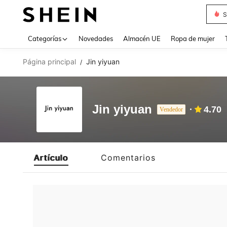
S
Use up 
Categorías
Novedades
Almacén UE
Ropa de mujer
Página principal
Jin yiyuan
/
Jin yiyuan
4.70
Vendedor
Artículo
Comentarios