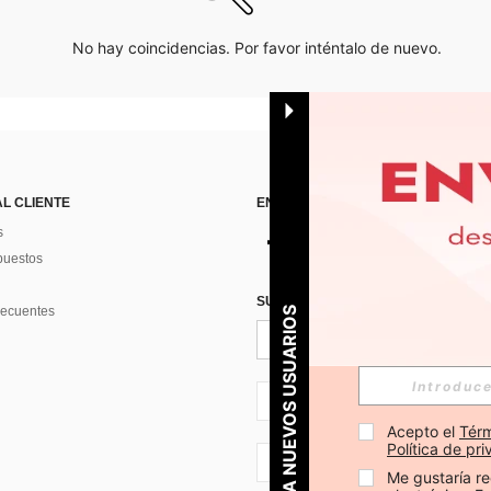
No hay coincidencias. Por favor inténtalo de nuevo.
AL CLIENTE
ENCUÉNTRANOS EN
s
puestos
SUSCRÍBETE PARA RECIBIR OFERTA
recuentes
PARA NUEVOS USUARIOS
ES + 34
Acepto el 
Térm
Política de pr
ES + 34
Me gustaría re