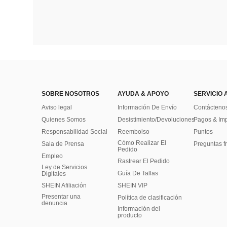
SOBRE NOSOTROS
AYUDA & APOYO
SERVICIO 
Aviso legal
Información De Envío
Contácteno
Quienes Somos
Desistimiento/Devoluciones
Pagos & Im
Responsabilidad Social
Reembolso
Puntos
Cómo Realizar El
Sala de Prensa
Preguntas f
Pedido
Empleo
Rastrear El Pedido
Ley de Servicios
Guía De Tallas
Digitales
SHEIN Afiliación
SHEIN VIP
Presentar una
Política de clasificación
denuncia
​Información del
producto