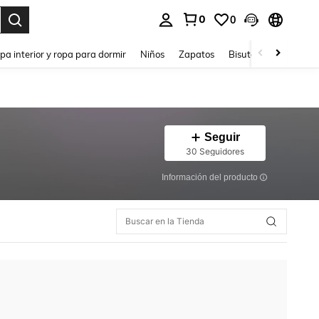
0
0
ar. Press Enter to select.
pa interior y ropa para dormir
Niños
Zapatos
Bisutería Y Accesorio
Seguir
30 Seguidores
Información del producto