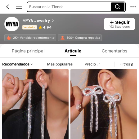
Buscar en la Tienda
MYYA Jewelry
Seguir
192 Seguidores
4.94
Vendedor
Información del producto: Divulgación de precios, detalles de ventas y existencias.
2K+ Vendido recientemente
100+ Compra repetida
Página principal
Artículo
Comentarios
Recomendados
Más populares
Precio
Filtros