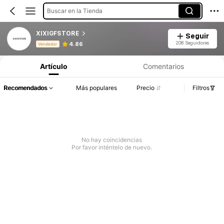
Buscar en la Tienda
XIXIGFSTORE
Seguir
Información del producto: Divulgación de precios, detalles de ventas y existencias.
208 Seguidores
4.86
Vendedor
Artículo
Comentarios
Recomendados
Más populares
Precio
Filtros
No hay coincidencias
Por favor inténtelo de nuevo.