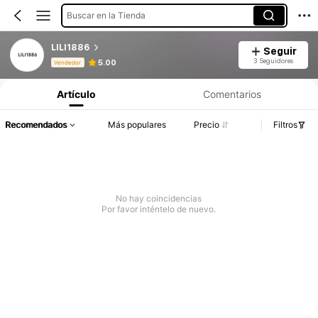
Buscar en la Tienda
LILI1886
Seguir
Información del producto: Divulgación de precios, detalles de ventas y existencias.
3 Seguidores
5.00
Vendedor
Artículo
Comentarios
Recomendados
Más populares
Precio
Filtros
No hay coincidencias
Por favor inténtelo de nuevo.