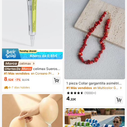
Ahorro de 0,65€
celimax
celimax Sueros y
tratamiento facial
#1 Más vendidos
en Coreano Protección de la piel
8
,52€
-7%
9,17€
1 pieza Collar gargantilla asimétrico
ajustable de estilo bohemio en colo
4-7 días hábiles
#1 Más vendidos
en Multicolor Gargantillas para mujer
r rojo natural, joyería de uso diario Y
(1000+)
2K, regalo para el Día de la Madre
4
,22€