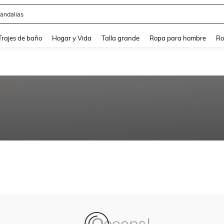
andalias
and down arrow keys to navigate search Búsqueda Reciente and Buscar y Encontr
Trajes de baño
Hogar y Vida
Talla grande
Ropa para hombre
Ro