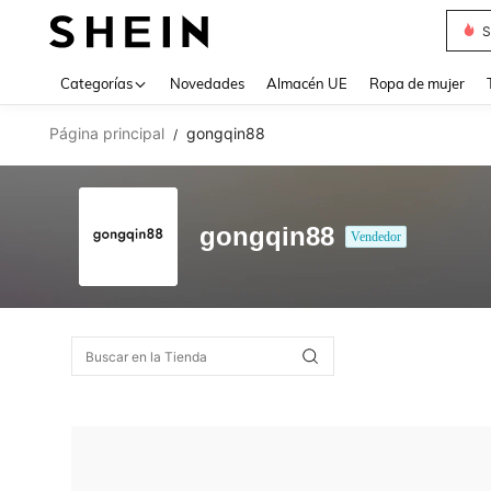
S
Use up 
Categorías
Novedades
Almacén UE
Ropa de mujer
Página principal
gongqin88
/
gongqin88
Vendedor