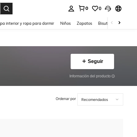
0
0
ar. Press Enter to select.
pa interior y ropa para dormir
Niños
Zapatos
Bisutería Y Accesorio
Seguir
Información del producto
Ordenar por