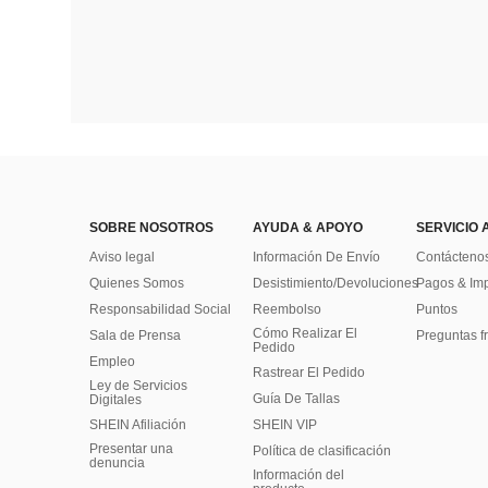
SOBRE NOSOTROS
AYUDA & APOYO
SERVICIO 
Aviso legal
Información De Envío
Contácteno
Quienes Somos
Desistimiento/Devoluciones
Pagos & Im
Responsabilidad Social
Reembolso
Puntos
Cómo Realizar El
Sala de Prensa
Preguntas f
Pedido
Empleo
Rastrear El Pedido
Ley de Servicios
Guía De Tallas
Digitales
SHEIN Afiliación
SHEIN VIP
Presentar una
Política de clasificación
denuncia
​Información del