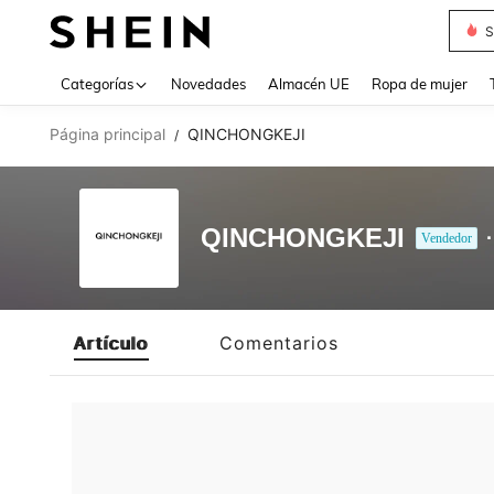
S
Use up 
Categorías
Novedades
Almacén UE
Ropa de mujer
Página principal
QINCHONGKEJI
/
QINCHONGKEJI
Vendedor
Artículo
Comentarios