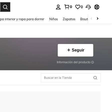
0
0
ar. Press Enter to select.
pa interior y ropa para dormir
Niños
Zapatos
Bisutería Y Accesorio
Seguir
Información del producto