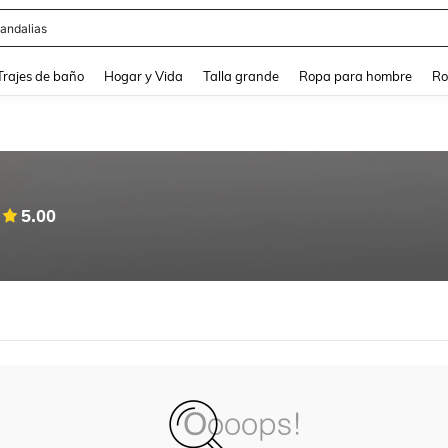
andalias
and down arrow keys to navigate search Búsqueda Reciente and Buscar y Encontr
Trajes de baño
Hogar y Vida
Talla grande
Ropa para hombre
Ro
5.00