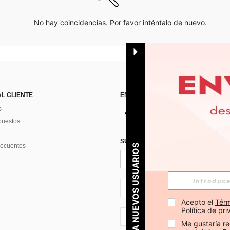
No hay coincidencias. Por favor inténtalo de nuevo.
AL CLIENTE
ENCUÉNTRANOS EN
s
puestos
SUSCRÍBETE PARA RECIBIR OFERTA
recuentes
PARA NUEVOS USUARIOS
ES + 34
Acepto el 
Térm
Política de pr
ES + 34
Me gustaría re