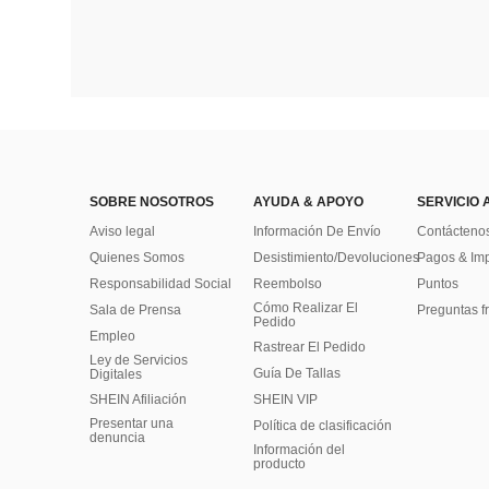
SOBRE NOSOTROS
AYUDA & APOYO
SERVICIO 
Aviso legal
Información De Envío
Contácteno
Quienes Somos
Desistimiento/Devoluciones
Pagos & Im
Responsabilidad Social
Reembolso
Puntos
Cómo Realizar El
Sala de Prensa
Preguntas f
Pedido
Empleo
Rastrear El Pedido
Ley de Servicios
Guía De Tallas
Digitales
SHEIN Afiliación
SHEIN VIP
Presentar una
Política de clasificación
denuncia
​Información del
producto