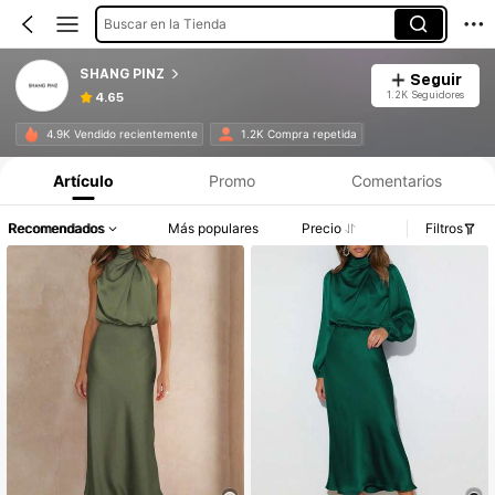
Buscar en la Tienda
SHANG PINZ
Seguir
1.2K Seguidores
4.65
Información del producto: Divulgación de precios, detalles de ventas y existencias.
4.9K Vendido recientemente
1.2K Compra repetida
Artículo
Promo
Comentarios
Recomendados
Más populares
Precio
Filtros