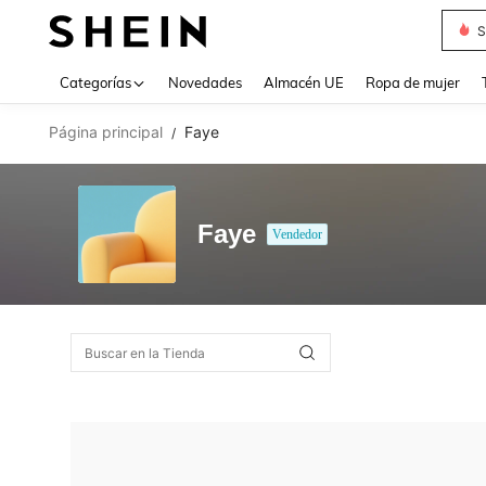
S
Use up 
Categorías
Novedades
Almacén UE
Ropa de mujer
Página principal
Faye
/
Faye
Vendedor