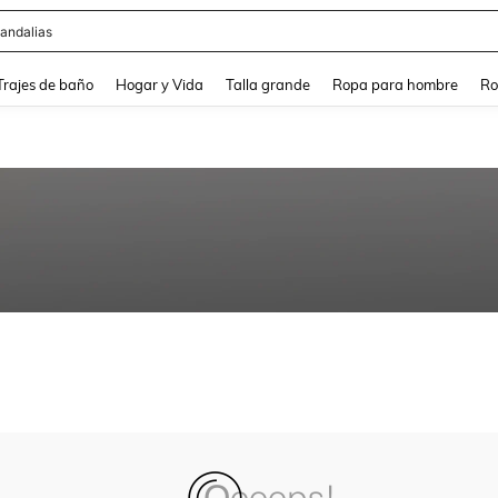
andalias
and down arrow keys to navigate search Búsqueda Reciente and Buscar y Encontr
Trajes de baño
Hogar y Vida
Talla grande
Ropa para hombre
Ro