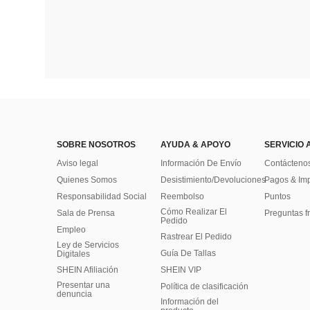
SOBRE NOSOTROS
AYUDA & APOYO
SERVICIO 
Aviso legal
Información De Envío
Contácteno
Quienes Somos
Desistimiento/Devoluciones
Pagos & Im
Responsabilidad Social
Reembolso
Puntos
Cómo Realizar El
Sala de Prensa
Preguntas f
Pedido
Empleo
Rastrear El Pedido
Ley de Servicios
Guía De Tallas
Digitales
SHEIN Afiliación
SHEIN VIP
Presentar una
Política de clasificación
denuncia
​Información del