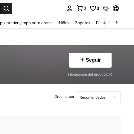
0
0
ar. Press Enter to select.
pa interior y ropa para dormir
Niños
Zapatos
Bisutería Y Accesorio
Seguir
Información del producto
Ordenar por