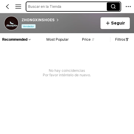
Buscar en la Tienda
ZHONGXINSHOES
Seguir
Vendedor
Recommended
Most Popular
Price
Filtros
No hay coincidencias
Por favor inténtelo de nuevo.