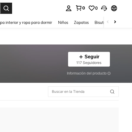
0
0
ar. Press Enter to select.
pa interior y ropa para dormir
Niños
Zapatos
Bisutería Y Accesorio
Seguir
117 Seguidores
Información del producto