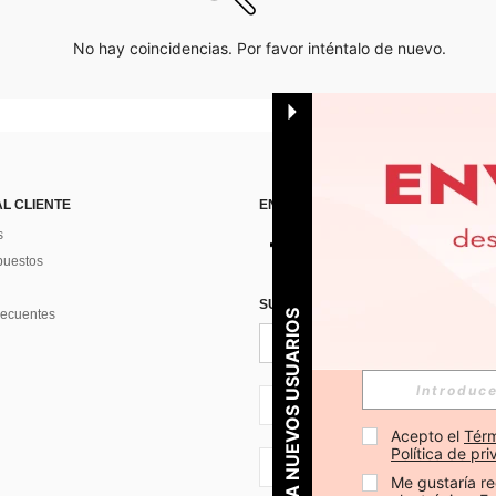
No hay coincidencias. Por favor inténtalo de nuevo.
AL CLIENTE
ENCUÉNTRANOS EN
s
puestos
SUSCRÍBETE PARA RECIBIR OFERTA
recuentes
PARA NUEVOS USUARIOS
ES + 34
Acepto el 
Térm
Política de pr
ES + 34
Me gustaría re