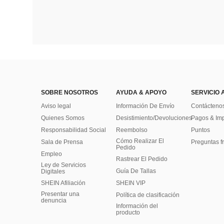
SOBRE NOSOTROS
AYUDA & APOYO
SERVICIO 
Aviso legal
Información De Envío
Contácteno
Quienes Somos
Desistimiento/Devoluciones
Pagos & Im
Responsabilidad Social
Reembolso
Puntos
Cómo Realizar El
Sala de Prensa
Preguntas f
Pedido
Empleo
Rastrear El Pedido
Ley de Servicios
Guía De Tallas
Digitales
SHEIN Afiliación
SHEIN VIP
Presentar una
Política de clasificación
denuncia
​Información del
producto