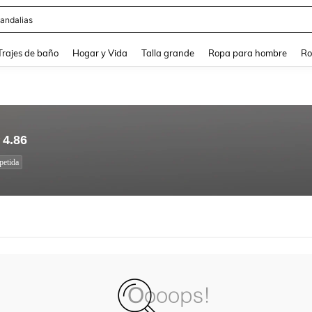
andalias
and down arrow keys to navigate search Búsqueda Reciente and Buscar y Encontr
Trajes de baño
Hogar y Vida
Talla grande
Ropa para hombre
Ro
4.86
petida