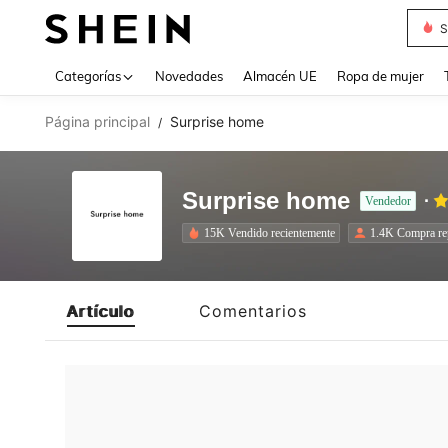
S
Use up 
Categorías
Novedades
Almacén UE
Ropa de mujer
Página principal
Surprise home
/
Surprise home
Vendedor
15K Vendido recientemente
1.4K Compra re
Artículo
Comentarios