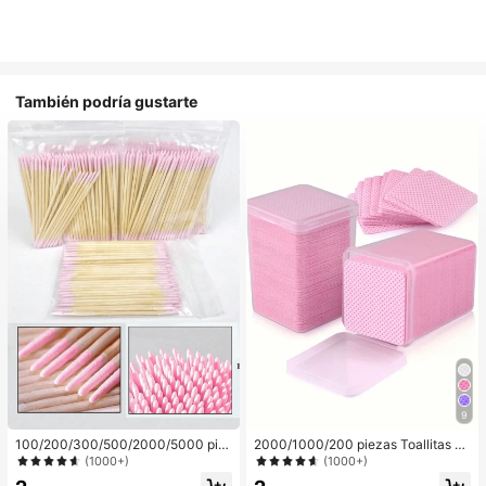
También podría gustarte
9
100/200/300/500/2000/5000 pie
2000/1000/200 piezas Toallitas de
zas/20 piezas Palitos aplicadores d
limpieza de uñas - Almohadillas pro
(1000+)
(1000+)
e esmalte de uñas de doble extrem
fesionales sin pelusa para quitar es