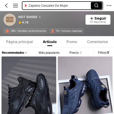
Zapatos Deportivos Para Hombre
HOT SHOES
Seguir
2K Seguidores
4.78
Información del producto: Divulgación de precios, detalles de ventas y existencias.
18K+ Vendido recientemente
1K+ Compra repetida
Página principal
Artículo
Promo
Comentarios
Recomendados
Más populares
Precio
Filtros