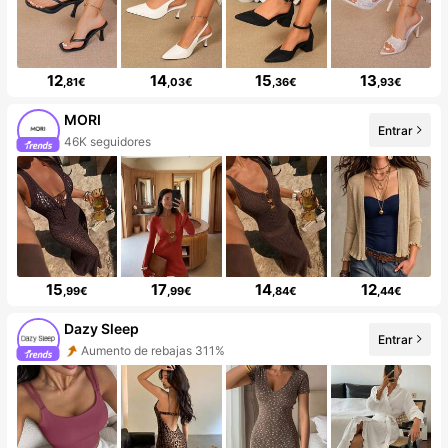
12
14
15
13
,81€
,03€
,36€
,93€
MORI
Entrar
46K seguidores
15
17
14
12
,99€
,99€
,84€
,44€
Dazy Sleep
Entrar
Aumento de rebajas 311%