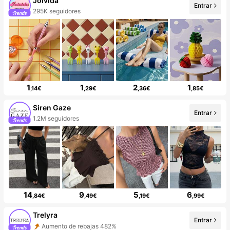
Joivida
Entrar
295K seguidores
1
1
2
1
,14€
,29€
,36€
,85€
Siren Gaze
Entrar
1.2M seguidores
14
9
5
6
,84€
,49€
,19€
,99€
Trelyra
Entrar
Aumento de rebajas 482%