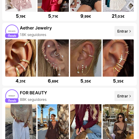
5
5
9
21
,19€
,71€
,99€
,03€
Aether Jewelry
Entrar
18K seguidores
4
6
5
5
,31€
,69€
,35€
,35€
FOR BEAUTY
Entrar
88K seguidores