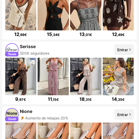
12
15
13
12
,99€
,34€
,01€
,49€
Serisse
Entrar
500K seguidores
9
11
18
14
,97€
,15€
,31€
,35€
Nione
Entrar
Aumento de rebajas 20%