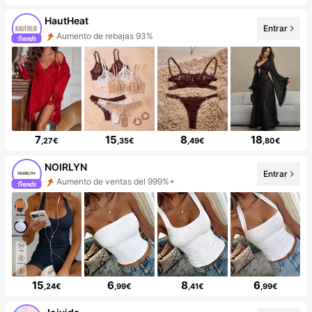
HautHeat
Entrar
Aumento de rebajas 93%
7
15
8
18
,27€
,35€
,49€
,80€
NOIRLYN
Entrar
Aumento de ventas del 999%+
15
6
8
6
,24€
,99€
,41€
,99€