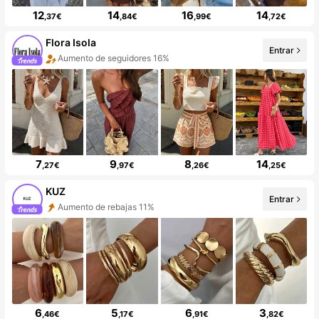
12
14
16
14
,37€
,84€
,99€
,72€
Flora Isola
Entrar
Aumento de seguidores 16%
7
9
8
14
,27€
,97€
,26€
,25€
KUZ
Entrar
Aumento de rebajas 11%
6
5
6
3
,46€
,17€
,91€
,82€