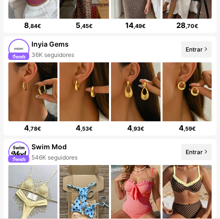
8
5
14
28
,84€
,45€
,49€
,70€
Inyia Gems
Entrar
36K seguidores
4
4
4
4
,78€
,53€
,93€
,59€
Swim Mod
Entrar
546K seguidores