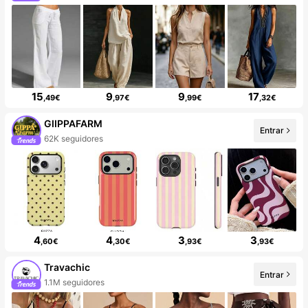
15
9
9
17
,49€
,97€
,99€
,32€
GIIPPAFARM
Entrar
62K seguidores
4
4
3
3
,60€
,30€
,93€
,93€
Travachic
Entrar
1.1M seguidores