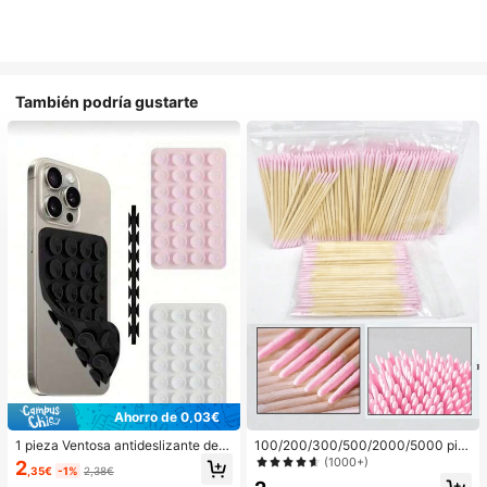
También podría gustarte
Ahorro de 0,03€
1 pieza Ventosa antideslizante de si
100/200/300/500/2000/5000 pie
licona para teléfono, 28 piezas Vent
zas/20 piezas Palitos aplicadores d
(1000+)
2
,35€
-1%
2,38€
osas de silicona (almohadillas auto
e esmalte de uñas de doble extrem