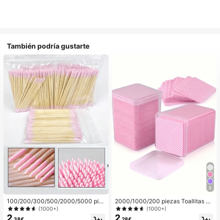
También podría gustarte
9
100/200/300/500/2000/5000 pie
2000/1000/200 piezas Toallitas de
zas/20 piezas Palitos aplicadores d
limpieza de uñas - Almohadillas pro
(1000+)
(1000+)
e esmalte de uñas de doble extrem
fesionales sin pelusa para quitar es
2
2
,38€
,28€