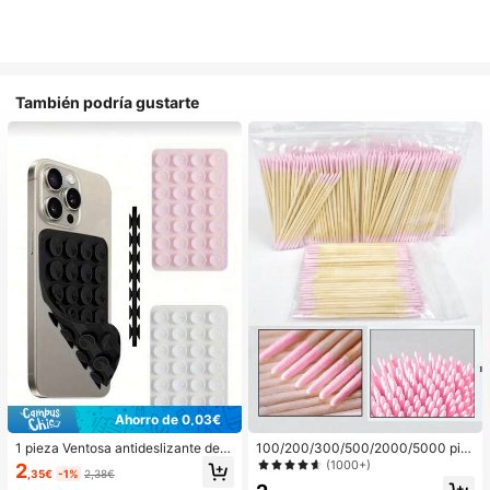
También podría gustarte
Ahorro de 0,03€
1 pieza Ventosa antideslizante de si
100/200/300/500/2000/5000 pie
licona para teléfono, 28 piezas Vent
zas/20 piezas Palitos aplicadores d
(1000+)
2
,35€
-1%
2,38€
osas de silicona (almohadillas auto
e esmalte de uñas de doble extrem