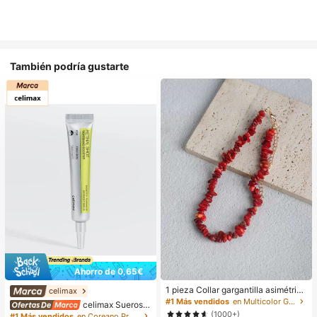
También podría gustarte
Ahorro de 0,65€
1 pieza Collar gargantilla asimétrico
celimax
ajustable de estilo bohemio en colo
#1 Más vendidos
en Multicolor Gargantillas para mujer
celimax Sueros y
r rojo natural, joyería de uso diario Y
tratamiento facial
(1000+)
#1 Más vendidos
en Coreano Protección de la piel