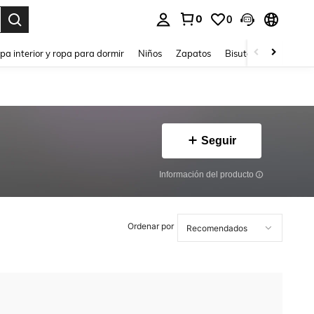
0
0
ar. Press Enter to select.
pa interior y ropa para dormir
Niños
Zapatos
Bisutería Y Accesorio
Seguir
Información del producto
Ordenar por