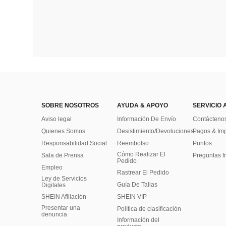
SOBRE NOSOTROS
AYUDA & APOYO
SERVICIO 
Aviso legal
Información De Envío
Contácteno
Quienes Somos
Desistimiento/Devoluciones
Pagos & Im
Responsabilidad Social
Reembolso
Puntos
Cómo Realizar El
Sala de Prensa
Preguntas f
Pedido
Empleo
Rastrear El Pedido
Ley de Servicios
Guía De Tallas
Digitales
SHEIN Afiliación
SHEIN VIP
Presentar una
Política de clasificación
denuncia
​Información del