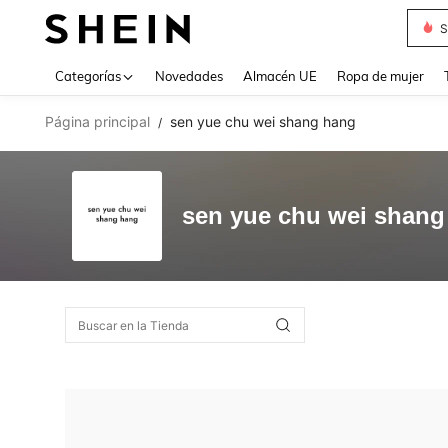
S
Use up 
Categorías
Novedades
Almacén UE
Ropa de mujer
Página principal
sen yue chu wei shang hang
/
sen yue chu wei shang