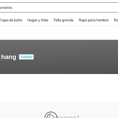
andalias
and down arrow keys to navigate search Búsqueda Reciente and Buscar y Encontr
Trajes de baño
Hogar y Vida
Talla grande
Ropa para hombre
Ro
 hang
Vendedor