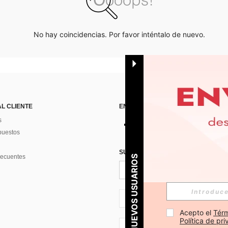
No hay coincidencias. Por favor inténtalo de nuevo.
AL CLIENTE
ENCUÉNTRANOS EN
s
puestos
SUSCRÍBETE PARA RECIBIR OFERTA
recuentes
PARA NUEVOS USUARIOS
ES + 34
Acepto el 
Térm
Política de pr
ES + 34