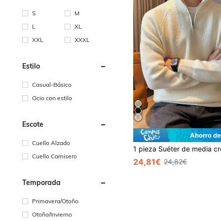
S
M
L
XL
XXL
XXXL
Estilo
Casual-Básico
Ocio con estilo
Escote
Ahorro de
Cuello Alzado
Cuello Camisero
24,81€
24,82€
Temporada
Primavera/Otoño
Otoño/Invierno