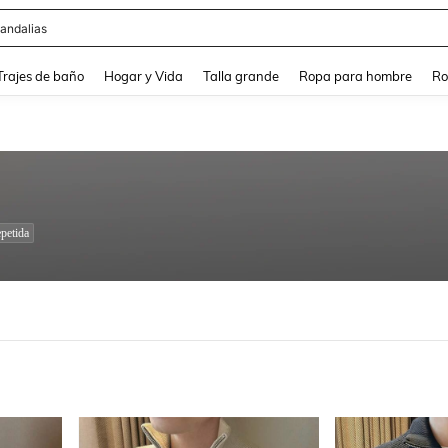
andalias
and down arrow keys to navigate search Búsqueda Reciente and Buscar y Encontr
Trajes de baño
Hogar y Vida
Talla grande
Ropa para hombre
Ro
petida