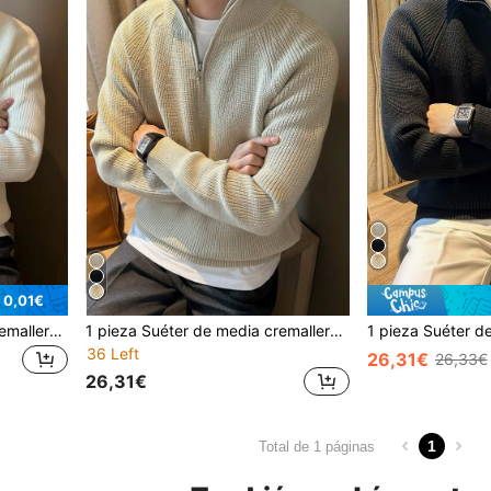
 0,01€
1 pieza Suéter de media cremallera para hombres, tela cómoda, suave y amigable con la piel, elástica, de color negro con textura simple y de moda versátil para el hogar, viajes y negocios
1 pieza Suéter de media cremallera para hombres, tela suave y cómoda, amigable con la piel, elástica, de textura minimalista negra, versátil para el hogar, viajes, negocios, suéter para hombres en primavera, otoño e invierno
36 Left
26,31€
26,33€
26,31€
1
Total de 1 páginas