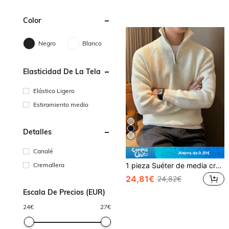
Color
Negro
Blanco
Elasticidad De La Tela
Elástico Ligero
Estiramiento medio
Detalles
Canalé
Ahorro de 0,01€
Cremallera
1 pieza Suéter de media cremallera para hombres, tela cómoda, suave y amigable con la piel, elástica, de color negro con textura simple y de moda versátil para el hogar, viajes y negocios
24,81€
24,82€
Escala De Precios (EUR)
24
€
27
€