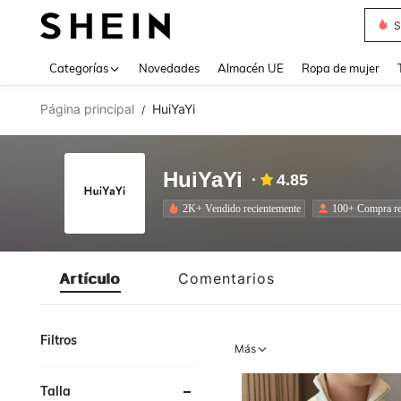
S
Use up 
Categorías
Novedades
Almacén UE
Ropa de mujer
Página principal
HuiYaYi
/
HuiYaYi
4.85
2K+ Vendido recientemente
100+ Compra re
Artículo
Comentarios
Filtros
Más
Talla