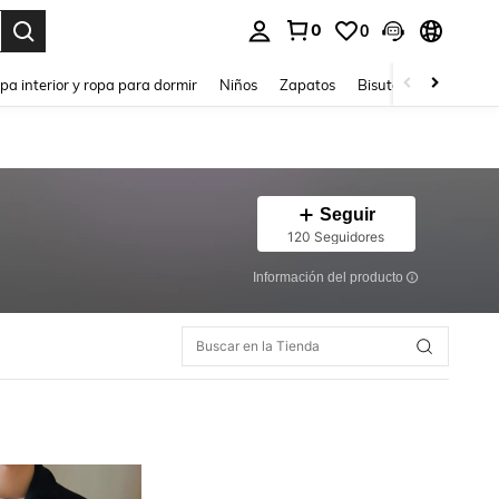
0
0
ar. Press Enter to select.
pa interior y ropa para dormir
Niños
Zapatos
Bisutería Y Accesorio
Seguir
120 Seguidores
Información del producto