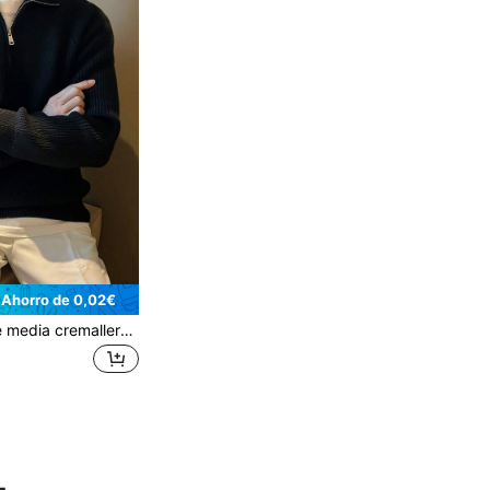
Ahorro de 0,02€
1 pieza Suéter de media cremallera para hombres, tela suave y cómoda, amigable con la piel, elástica, de textura minimalista negra, versátil para el hogar, viajes, negocios, suéter de hombre, otoño e invierno, top de manga larga