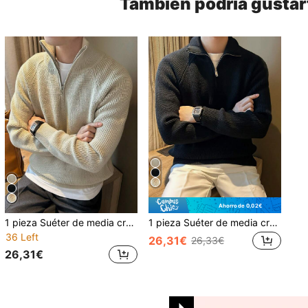
También podría gustar
Ahorro de 0,02€
1 pieza Suéter de media cremallera para hombres, tela suave y cómoda, amigable con la piel, elástica, de textura minimalista negra, versátil para el hogar, viajes, negocios, suéter para hombres en primavera, otoño e invierno
1 pieza Suéter de media cremallera para hombres, tela suave y cómoda, amigable con la piel, elástica, de textura minimalista negra, versátil para el hogar, viajes, negocios, suéter de hombre, otoño e invierno, top de manga larga
36 Left
26,31€
26,33€
26,31€