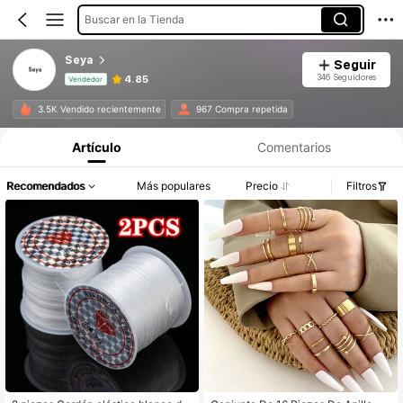
Buscar en la Tienda
Seya
Seguir
346 Seguidores
4.85
Vendedor
Información del producto: Divulgación de precios, detalles de ventas y existencias.
3.5K Vendido recientemente
967 Compra repetida
Artículo
Comentarios
Recomendados
Más populares
Precio
Filtros