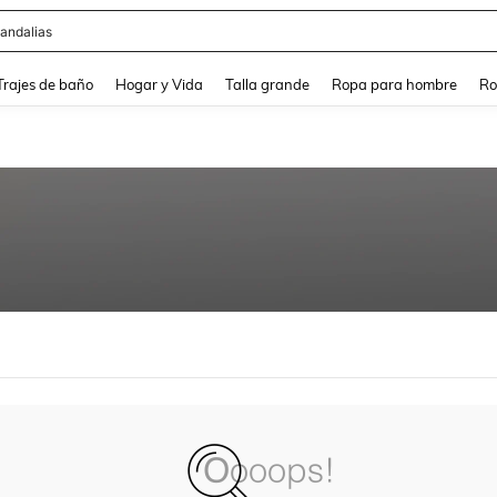
andalias
and down arrow keys to navigate search Búsqueda Reciente and Buscar y Encontr
Trajes de baño
Hogar y Vida
Talla grande
Ropa para hombre
Ro