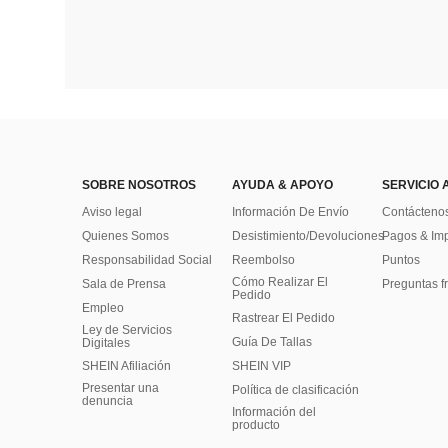
SOBRE NOSOTROS
AYUDA & APOYO
SERVICIO 
Aviso legal
Información De Envío
Contácteno
Quienes Somos
Desistimiento/Devoluciones
Pagos & Im
Responsabilidad Social
Reembolso
Puntos
Cómo Realizar El
Sala de Prensa
Preguntas f
Pedido
Empleo
Rastrear El Pedido
Ley de Servicios
Guía De Tallas
Digitales
SHEIN Afiliación
SHEIN VIP
Presentar una
Política de clasificación
denuncia
​Información del
producto