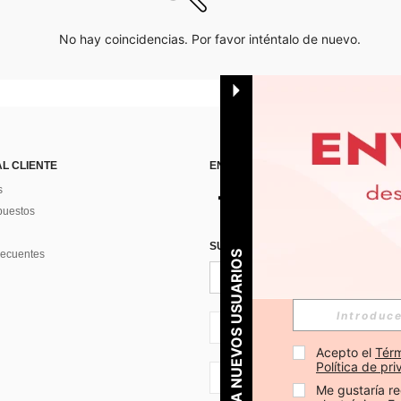
No hay coincidencias. Por favor inténtalo de nuevo.
AL CLIENTE
ENCUÉNTRANOS EN
s
puestos
SUSCRÍBETE PARA RECIBIR OFERTA
recuentes
PARA NUEVOS USUARIOS
ES + 34
Acepto el 
Térm
Política de pr
ES + 34
Me gustaría re