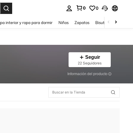
0
0
ar. Press Enter to select.
pa interior y ropa para dormir
Niños
Zapatos
Bisutería Y Accesorio
Seguir
22 Seguidores
Información del producto