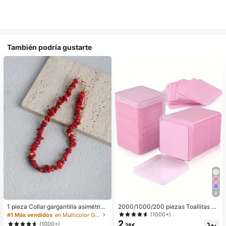
También podría gustarte
9
1 pieza Collar gargantilla asimétrico
2000/1000/200 piezas Toallitas de
ajustable de estilo bohemio en colo
limpieza de uñas - Almohadillas pro
(1000+)
#1 Más vendidos
en Multicolor Gargantillas para mujer
r rojo natural, joyería de uso diario Y
fesionales sin pelusa para quitar es
2
(1000+)
,28€