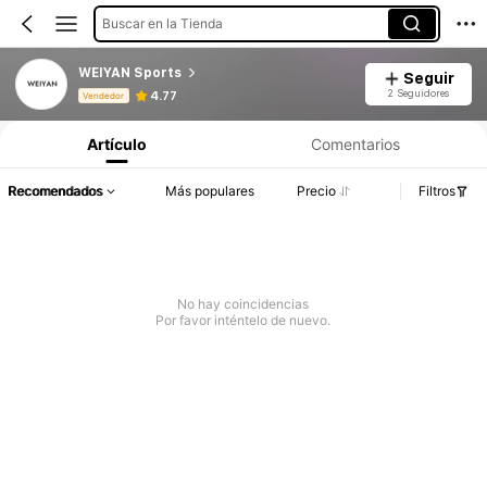
Buscar en la Tienda
WEIYAN Sports
Seguir
Información del producto: Divulgación de precios, detalles de ventas y existencias.
2 Seguidores
4.77
Vendedor
Artículo
Comentarios
Recomendados
Más populares
Precio
Filtros
No hay coincidencias
Por favor inténtelo de nuevo.