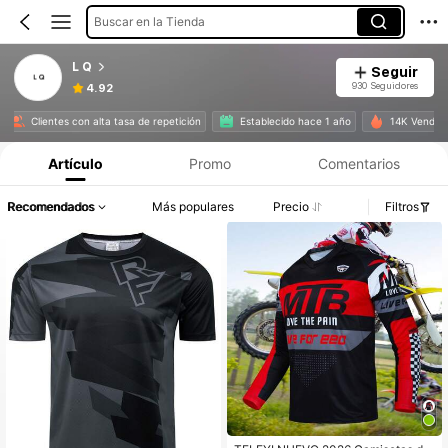
Buscar en la Tienda
L Q
Seguir
930 Seguidores
4.92
Información del producto: Divulgación de precios, detalles de ventas y existencias.
Clientes con alta tasa de repetición
Establecido hace 1 año
14K Vendido 
Artículo
Promo
Comentarios
Recomendados
Más populares
Precio
Filtros