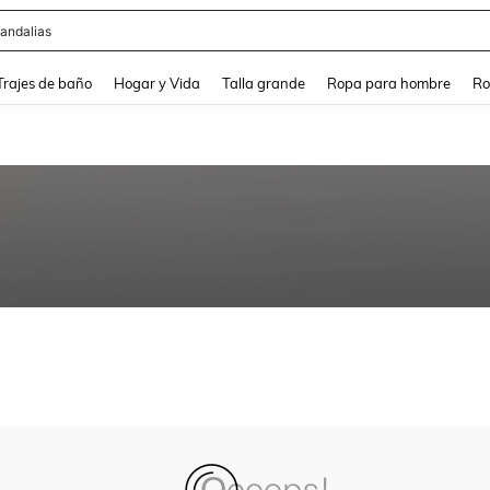
andalias
and down arrow keys to navigate search Búsqueda Reciente and Buscar y Encontr
Trajes de baño
Hogar y Vida
Talla grande
Ropa para hombre
Ro