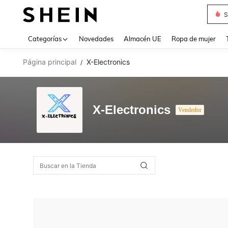
S
Use up 
Categorías
Novedades
Almacén UE
Ropa de mujer
Página principal
X-Electronics
/
X-Electronics
Vendedor