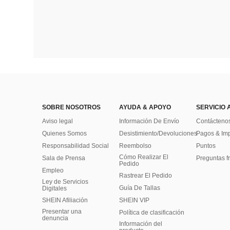
SOBRE NOSOTROS
AYUDA & APOYO
SERVICIO 
Aviso legal
Información De Envío
Contácteno
Quienes Somos
Desistimiento/Devoluciones
Pagos & Im
Responsabilidad Social
Reembolso
Puntos
Cómo Realizar El
Sala de Prensa
Preguntas f
Pedido
Empleo
Rastrear El Pedido
Ley de Servicios
Guía De Tallas
Digitales
SHEIN Afiliación
SHEIN VIP
Presentar una
Política de clasificación
denuncia
​Información del