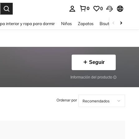
0
0
ar. Press Enter to select.
pa interior y ropa para dormir
Niños
Zapatos
Bisutería Y Accesorio
Seguir
Información del producto
Ordenar por