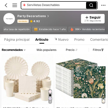
Platos De Fiesta
Contenedores De Comida Desechables
Party Decorations
Seguir
Adornos Colgantes Decorativos
2.1K Seguidores
4.92
Vendedor
Soportes
Información del producto: Divulgación de precios, detalles de ventas y existencias.
 con alta tasa de repetición
Establecido hace 1 año
99K+ Vendido recienteme
Estandartes Y Banderines
Página principal
Artículo
Nuevo
Promo
Comentari
Fondos De Fiesta
Recomendados
Más populares
Precio
Filtros
5