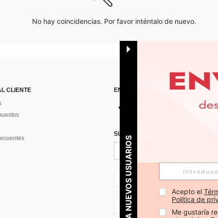
No hay coincidencias. Por favor inténtalo de nuevo.
AL CLIENTE
ENCUÉNTRANOS EN
s
puestos
SUSCRÍBETE PARA RECIBIR OFERTA
recuentes
PARA NUEVOS USUARIOS
ES + 34
Acepto el 
Térm
Política de pr
ES + 34
Me gustaría re