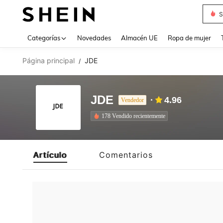
S
Use up 
Categorías
Novedades
Almacén UE
Ropa de mujer
Página principal
JDE
/
JDE
4.96
Vendedor
178 Vendido recientemente
Artículo
Comentarios