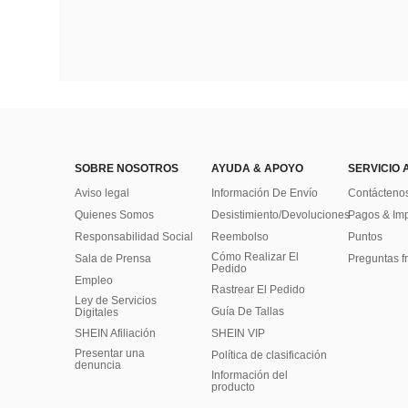
SOBRE NOSOTROS
AYUDA & APOYO
SERVICIO 
Aviso legal
Información De Envío
Contácteno
Quienes Somos
Desistimiento/Devoluciones
Pagos & Im
Responsabilidad Social
Reembolso
Puntos
Cómo Realizar El
Sala de Prensa
Preguntas f
Pedido
Empleo
Rastrear El Pedido
Ley de Servicios
Guía De Tallas
Digitales
SHEIN Afiliación
SHEIN VIP
Presentar una
Política de clasificación
denuncia
​Información del
producto