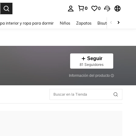
0
0
ar. Press Enter to select.
pa interior y ropa para dormir
Niños
Zapatos
Bisutería Y Accesorio
Seguir
81 Seguidores
Información del producto