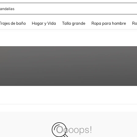
andalias
and down arrow keys to navigate search Búsqueda Reciente and Buscar y Encontr
Trajes de baño
Hogar y Vida
Talla grande
Ropa para hombre
Ro