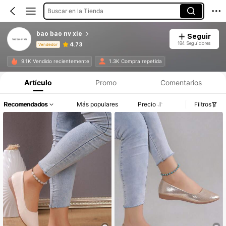
Buscar en la Tienda
bao bao nv xie
Seguir
184 Seguidores
4.73
Vendedor
Información del producto: Divulgación de precios, detalles de ventas y existencias.
9.1K Vendido recientemente
1.3K Compra repetida
Artículo
Promo
Comentarios
Recomendados
Más populares
Precio
Filtros